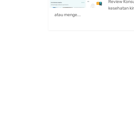
Review Konsu
kesehatan ki
atau menge...