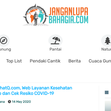
unung
Pantai
Natu
Top List
Pendaki Cantik
Berita
Cuaca Gu
hatQ.com, Web Layanan Kesehatan
p dan Cek Resiko COVID-19
lana
14 May 2020