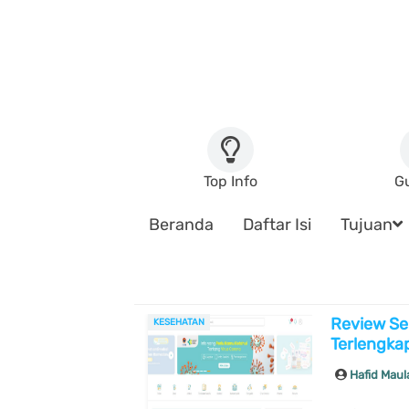
Top Info
G
Beranda
Daftar Isi
Tujuan
Review Se
KESEHATAN
Terlengka
Hafid Mau