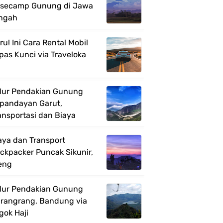
secamp Gunung di Jawa
ngah
ru! Ini Cara Rental Mobil
pas Kunci via Traveloka
lur Pendakian Gunung
pandayan Garut,
ansportasi dan Biaya
aya dan Transport
ckpacker Puncak Sikunir,
eng
lur Pendakian Gunung
rangrang, Bandung via
gok Haji