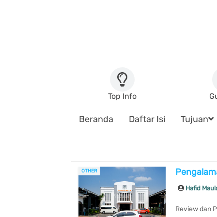
Top Info
G
Beranda
Daftar Isi
Tujuan
Pengalama
OTHER
Hafid Mau
Review dan Pe