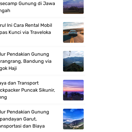
secamp Gunung di Jawa
ngah
ru! Ini Cara Rental Mobil
pas Kunci via Traveloka
lur Pendakian Gunung
rangrang, Bandung via
gok Haji
aya dan Transport
ckpacker Puncak Sikunir,
eng
lur Pendakian Gunung
pandayan Garut,
ansportasi dan Biaya