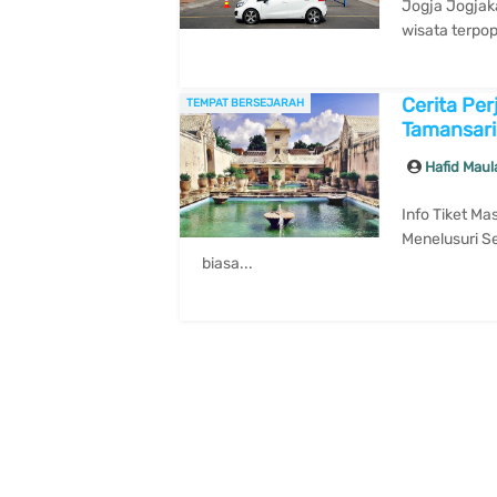
Jogja Jogjak
wisata terpop
Cerita Per
TEMPAT BERSEJARAH
Tamansari
Hafid Mau
Info Tiket Ma
Menelusuri S
biasa...